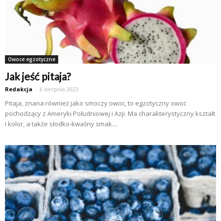
Owoce egzotyczne
Jak jeść pitaja?
Redakcja
-
6 sierpnia 2023
Pitaja, znana również jako smoczy owoc, to egzotyczny owoc
pochodzący z Ameryki Południowej i Azji. Ma charakterystyczny kształt
i kolor, a także słodko-kwaśny smak....