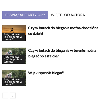
POWIĄZANE ARTYKUŁY
WIĘCEJ OD AUTORA
Czy w butach do biegania można chodzić na
co dzień?
Buty trailowe
(do biegania w
terenie)
Czy w butach do biegania w terenie można
biegać po asfalcie?
Buty trailowe
(do biegania w
terenie)
W jaki sposób biegać?
Buty trailowe
(do biegania w
terenie)