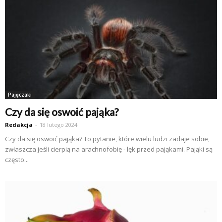
Pajęczaki
Czy da się oswoić pająka?
Redakcja
-
18 lutego 2024
Czy da się oswoić pająka? To pytanie, które wielu ludzi zadaje sobie,
zwłaszcza jeśli cierpią na arachnofobię - lęk przed pająkami. Pająki są
często...