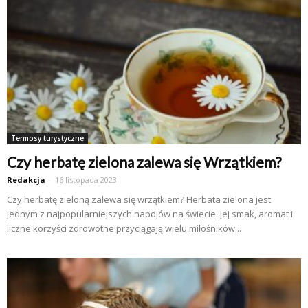
Termosy turystyczne
Czy herbatę zielona zalewa się Wrzątkiem?
Redakcja
-
16 listopada 2023
Czy herbatę zieloną zalewa się wrzątkiem? Herbata zielona jest
jednym z najpopularniejszych napojów na świecie. Jej smak, aromat i
liczne korzyści zdrowotne przyciągają wielu miłośników...