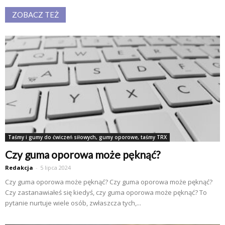
ZOBACZ TEŻ
Taśmy i gumy do ćwiczeń siłowych, gumy oporowe, taśmy TRX
Czy guma oporowa może pęknąć?
Redakcja
-
5 lipca 2024
Czy guma oporowa może pęknąć? Czy guma oporowa może pęknąć?
Czy zastanawiałeś się kiedyś, czy guma oporowa może pęknąć? To
pytanie nurtuje wiele osób, zwłaszcza tych,...