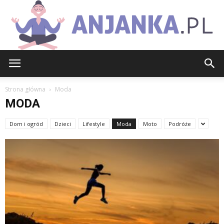
Anjanka.pl
Strona główna
Moda
MODA
Dom i ogród
Dzieci
Lifestyle
Moda
Moto
Podróże