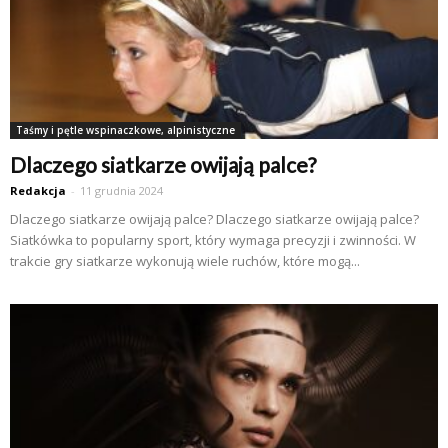
Taśmy i pętle wspinaczkowe, alpinistyczne
Dlaczego siatkarze owijają palce?
Redakcja
-
11 grudnia 2024
Dlaczego siatkarze owijają palce? Dlaczego siatkarze owijają palce?
Siatkówka to popularny sport, który wymaga precyzji i zwinności. W
trakcie gry siatkarze wykonują wiele ruchów, które mogą...