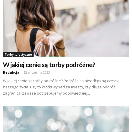
Torby turystyczne
W jakiej cenie są torby podróżne?
Redakcja
-
12 września 2023
W jakiej cenie są torby podróżne? Podróże są nieodłączną częścią
naszego życia. Czy to krótki wypad za miasto, czy długa podróż
zagranicą, zawsze potrzebujemy odpowiedniej...