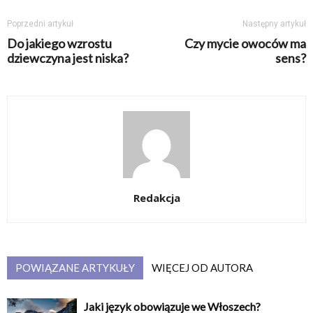
Poprzedni artykuł
Następny artykuł
Do jakiego wzrostu
Czy mycie owoców ma
dziewczyna jest niska?
sens?
Redakcja
POWIĄZANE ARTYKUŁY
WIĘCEJ OD AUTORA
Jaki język obowiązuje we Włoszech?