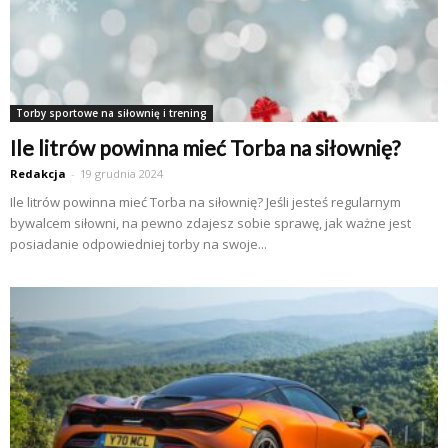
Torby sportowe na siłownię i trening
Ile litrów powinna mieć Torba na siłownię?
Redakcja
-
19 grudnia 2024
Ile litrów powinna mieć Torba na siłownię? Jeśli jesteś regularnym
bywalcem siłowni, na pewno zdajesz sobie sprawę, jak ważne jest
posiadanie odpowiedniej torby na swoje...