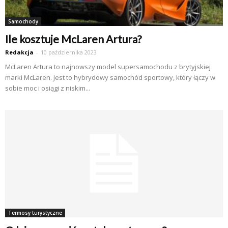
Samochody
Ile kosztuje McLaren Artura?
Redakcja
-
10 października 2023
McLaren Artura to najnowszy model supersamochodu z brytyjskiej
marki McLaren. Jest to hybrydowy samochód sportowy, który łączy w
sobie moc i osiągi z niskim...
Termosy turystyczne